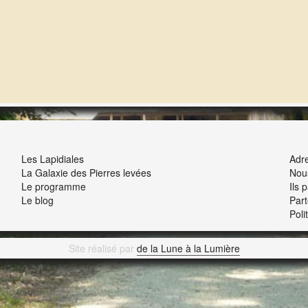
NOUS ET VOUS
INT
Les Lapidiales
Adre
La Galaxie des Pierres levées
Nou
Le programme
Ils 
Le blog
Part
Poli
Site réalisé par
de la Lune à la Lumière