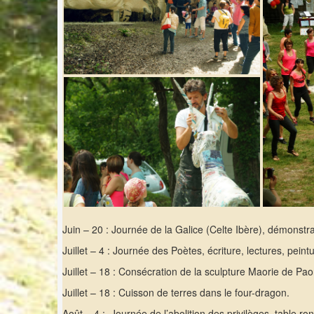
Juin – 20 : Journée de la Galice (Celte Ibère), démonstrat
Juillet – 4 : Journée des Poètes, écriture, lectures, peint
Juillet – 18 : Consécration de la sculpture Maorie de P
Juillet – 18 : Cuisson de terres dans le four-dragon.
Août – 4 : Journée de l’abolition des privilèges, table ron