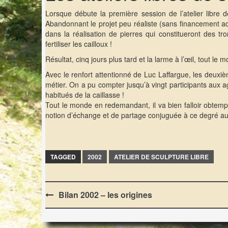
Lorsque débute la première session de l’atelier libre d
Abandonnant le projet peu réaliste (sans financement a
dans la réalisation de pierres qui constitueront des 
fertiliser les cailloux !
Résultat, cinq jours plus tard et la larme à l’œil, tout l
Avec le renfort attentionné de Luc Laffargue, les deuxi
métier. On a pu compter jusqu’à vingt participants aux 
habitués de la caillasse !
Tout le monde en redemandant, il va bien falloir obtempér
notion d’échange et de partage conjuguée à ce degré augu
TAGGED
2002
ATELIER DE SCULPTURE LIBRE
Post
Bilan 2002 – les origines
navigation