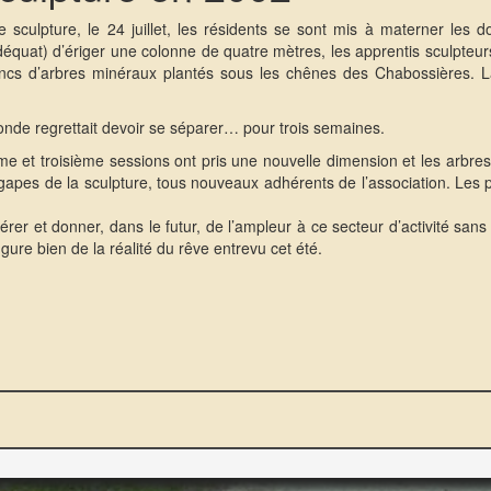
e sculpture, le 24 juillet, les résidents se sont mis à materner les d
déquat) d’ériger une colonne de quatre mètres, les apprentis sculpteu
troncs d’arbres minéraux plantés sous les chênes des Chabossières. 
e monde regrettait devoir se séparer… pour trois semaines.
ème et troisième sessions ont pris une nouvelle dimension et les arb
agapes de la sculpture, tous nouveaux adhérents de l’association. Les
er et donner, dans le futur, de l’ampleur à ce secteur d’activité sans 
re bien de la réalité du rêve entrevu cet été.