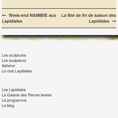
Post
Week-end NAMIBIE aux
La fête de fin de saison des
Lapidiales
Lapidiales
navigation
LES LAPIDIALES
Les sculptures
Les sculpteurs
Adhérer
Le club Lapidiales
NOUS ET VOUS
Les Lapidiales
La Galaxie des Pierres levées
Le programme
Le blog
INTERACTION