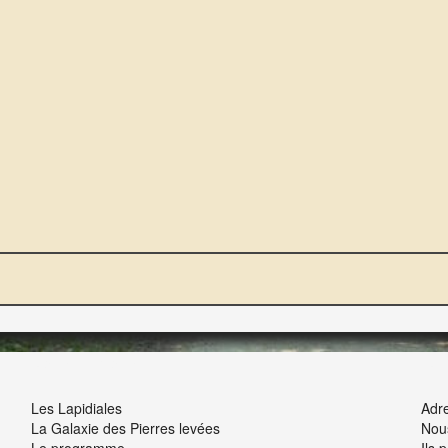
NOUS ET VOUS
INT
Les Lapidiales
Adre
La Galaxie des Pierres levées
Nou
Le programme
Ils 