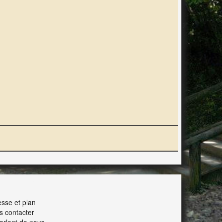
ERACTION
sse et plan
s contacter
parlent de nous