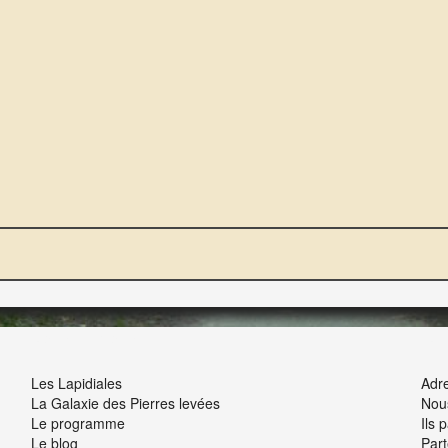
NOUS ET VOUS
INT
Les Lapidiales
Adre
La Galaxie des Pierres levées
Nou
Le programme
Ils 
Le blog
Part