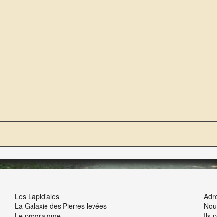
NOUS ET VOUS
INT
Les Lapidiales
Adre
La Galaxie des Pierres levées
Nou
Le programme
Ils 