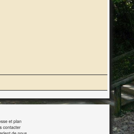
ERACTION
sse et plan
s contacter
parlent de nous