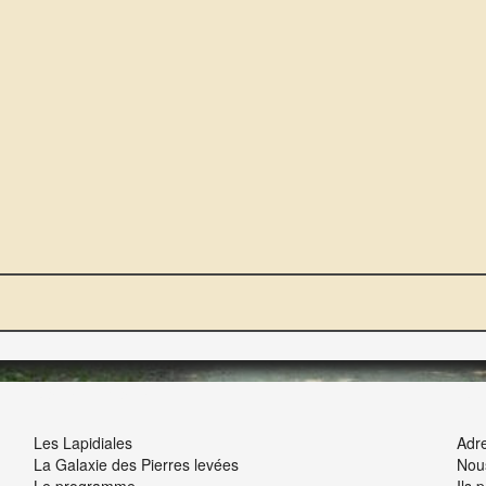
NOUS ET VOUS
INT
Les Lapidiales
Adre
La Galaxie des Pierres levées
Nou
Le programme
Ils 