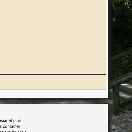
ERACTION
sse et plan
s contacter
parlent de nous