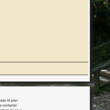
ERACTION
sse et plan
s contacter
parlent de nous