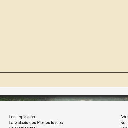
NOUS ET VOUS
INT
Les Lapidiales
Adre
La Galaxie des Pierres levées
Nou
Le programme
Ils 