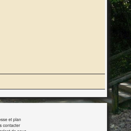
ERACTION
sse et plan
s contacter
parlent de nous