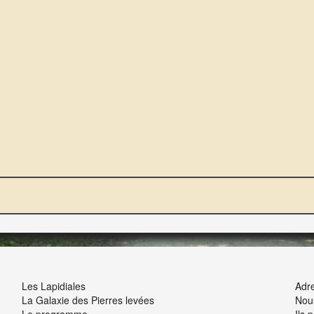
NOUS ET VOUS
INT
Les Lapidiales
Adre
La Galaxie des Pierres levées
Nou
Le programme
Ils 