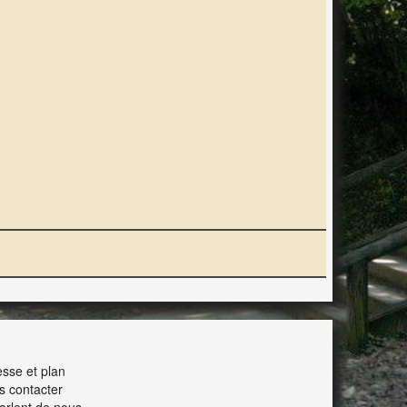
ERACTION
sse et plan
s contacter
parlent de nous