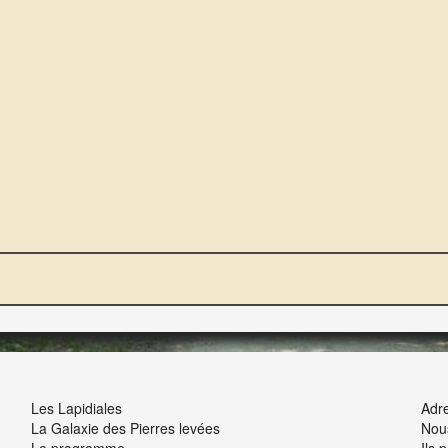
NOUS ET VOUS
INT
Les Lapidiales
Adre
La Galaxie des Pierres levées
Nou
Le programme
Ils 