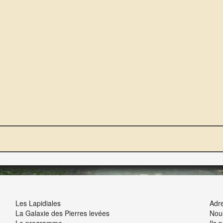
NOUS ET VOUS
INT
Les Lapidiales
Adre
La Galaxie des Pierres levées
Nou
Le programme
Ils 