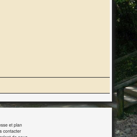
ERACTION
sse et plan
s contacter
parlent de nous