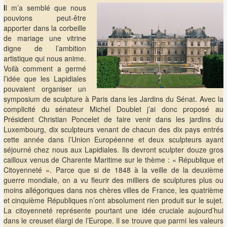
I
l m’a semblé que nous
pouvions peut-être
apporter dans la corbeille
de mariage une vitrine
digne de l’ambition
artistique qui nous anime.
Voilà comment a germé
l’idée que les Lapidiales
pouvaient organiser un
symposium de sculpture à Paris dans les Jardins du Sénat. Avec la
complicité du sénateur Michel Doublet j’ai donc proposé au
Président Christian Poncelet de faire venir dans les jardins du
Luxembourg, dix sculpteurs venant de chacun des dix pays entrés
cette année dans l’Union Européenne et deux sculpteurs ayant
séjourné chez nous aux Lapidiales. Ils devront sculpter douze gros
cailloux venus de Charente Maritime sur le thème : « République et
Citoyenneté ». Parce que si de 1848 à la veille de la deuxième
guerre mondiale, on a vu fleurir des milliers de sculptures plus ou
moins allégoriques dans nos chères villes de France, les quatrième
et cinquième Républiques n’ont absolument rien produit sur le sujet.
La citoyenneté représente pourtant une idée cruciale aujourd’hui
dans le creuset élargi de l’Europe. Il se trouve que parmi les valeurs