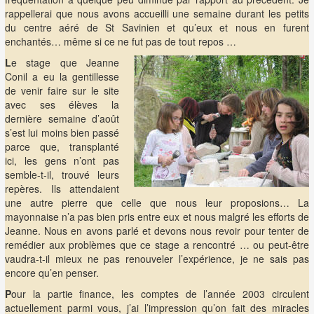
rappellerai que nous avons accueilli une semaine durant les petits
du centre aéré de St Savinien et qu’eux et nous en furent
enchantés… même si ce ne fut pas de tout repos …
L
e stage que Jeanne
Conil a eu la gentillesse
de venir faire sur le site
avec ses élèves la
dernière semaine d’août
s’est lui moins bien passé
parce que, transplanté
ici, les gens n’ont pas
semble-t-il, trouvé leurs
repères. Ils attendaient
une autre pierre que celle que nous leur proposions… La
mayonnaise n’a pas bien pris entre eux et nous malgré les efforts de
Jeanne. Nous en avons parlé et devons nous revoir pour tenter de
remédier aux problèmes que ce stage a rencontré … ou peut-être
vaudra-t-il mieux ne pas renouveler l’expérience, je ne sais pas
encore qu’en penser.
P
our la partie finance, les comptes de l’année 2003 circulent
actuellement parmi vous, j’ai l’impression qu’on fait des miracles