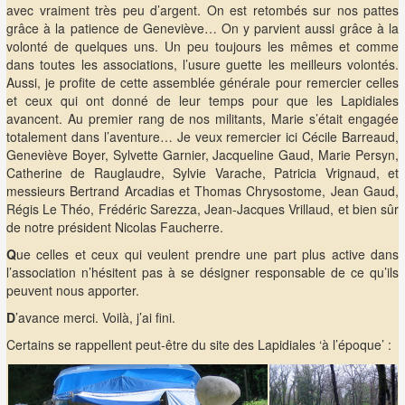
avec vraiment très peu d’argent. On est retombés sur nos pattes
grâce à la patience de Geneviève… On y parvient aussi grâce à la
volonté de quelques uns. Un peu toujours les mêmes et comme
dans toutes les associations, l’usure guette les meilleurs volontés.
Aussi, je profite de cette assemblée générale pour remercier celles
et ceux qui ont donné de leur temps pour que les Lapidiales
avancent. Au premier rang de nos militants, Marie s’était engagée
totalement dans l’aventure… Je veux remercier ici Cécile Barreaud,
Geneviève Boyer, Sylvette Garnier, Jacqueline Gaud, Marie Persyn,
Catherine de Rauglaudre, Sylvie Varache, Patricia Vrignaud, et
messieurs Bertrand Arcadias et Thomas Chrysostome, Jean Gaud,
Régis Le Théo, Frédéric Sarezza, Jean-Jacques Vrillaud, et bien sûr
de notre président Nicolas Faucherre.
Q
ue celles et ceux qui veulent prendre une part plus active dans
l’association n’hésitent pas à se désigner responsable de ce qu’ils
peuvent nous apporter.
D
’avance merci. Voilà, j’ai fini.
Certains se rappellent peut-être du site des Lapidiales ‘à l’époque’ :