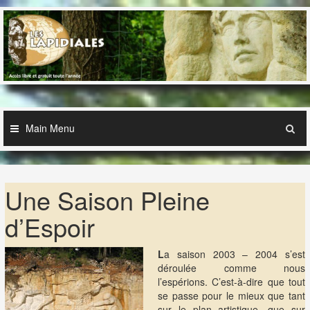
Skip
to
content
Main Menu
Une Saison Pleine
d’Espoir
L
a saison 2003 – 2004 s’est
déroulée comme nous
l’espérions. C’est-à-dire que tout
se passe pour le mieux que tant
sur le plan artistique, que sur