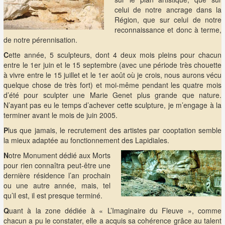
celui de notre ancrage dans la
Région, que sur celui de notre
reconnaissance et donc à terme,
de notre pérennisation.
C
ette année, 5 sculpteurs, dont 4 deux mois pleins pour chacun
entre le 1er juin et le 15 septembre (avec une période très chouette
à vivre entre le 15 juillet et le 1er août où je crois, nous aurons vécu
quelque chose de très fort) et moi-même pendant les quatre mois
d’été pour sculpter une Marie Genet plus grande que nature.
N’ayant pas eu le temps d’achever cette sculpture, je m’engage à la
terminer avant le mois de juin 2005.
P
lus que jamais, le recrutement des artistes par cooptation semble
la mieux adaptée au fonctionnement des Lapidiales.
N
otre Monument dédié aux Morts
pour rien connaîtra peut-être une
dernière résidence l’an prochain
ou une autre année, mais, tel
qu’il est, il est presque terminé.
Q
uant à la zone dédiée à « L’Imaginaire du Fleuve », comme
chacun a pu le constater, elle a acquis sa cohérence grâce au talent