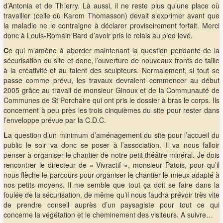
d’Antonia et de Thierry. Là aussi, il ne reste plus qu’une place où
travailler (celle où Karom Thomasson) devait s’exprimer avant que
la maladie ne le contraigne à déclarer provisoirement forfait. Merci
donc à Louis-Romain Bard d’avoir pris le relais au pied levé.
C
e qui m’amène à aborder maintenant la question pendante de la
sécurisation du site et donc, l’ouverture de nouveaux fronts de taille
à la créativité et au talent des sculpteurs. Normalement, si tout se
passe comme prévu, les travaux devraient commencer au début
2005 grâce au travail de monsieur Ginoux et de la Communauté de
Communes de St Porchaire qui ont pris le dossier à bras le corps. Ils
concernent à peu près les trois cinquièmes du site pour rester dans
l’enveloppe prévue par la C.D.C.
L
a question d’un minimum d’aménagement du site pour l’accueil du
public le soir va donc se poser à l’association. Il va nous falloir
penser à organiser le chantier de notre petit théâtre minéral. Je dois
rencontrer le directeur de « Vivractif », monsieur Patois, pour qu’il
nous flèche le parcours pour organiser le chantier le mieux adapté à
nos petits moyens. Il me semble que tout ça doit se faire dans la
foulée de la sécurisation, de même qu’il nous faudra prévoir très vite
de prendre conseil auprès d’un paysagiste pour tout ce qui
concerne la végétation et le cheminement des visiteurs. A suivre…