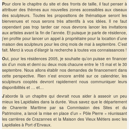
P
our clore le chapitre du site et des fronts de taille, il faut penser à
attribuer des thèmes aux nouvelles zones accessibles aux ciseaux
des sculpteurs. Toutes les propositions de thématique seront les
bienvenues et nous serons très attentifs à vos idées. Il ne faut
cependant pas trop tarder car nous devrons lancer les invitations
aux artistes avant la fin de l’année. Et puisque je parle de résidence,
j’en profite pour lancer un appel à propriétaire pour la location d’une
maison des sculpteurs pour les cinq mois de mai à septembre. C’est
fait. Merci à vous d’élargir la recherche à toutes vos connaissances !
O
ui, pour les résidences 2005, je souhaite qu’on puisse en financer
six d’un mois et demi ou deux mois chacune entre le 15 mai et le 30
septembre. Nous allons établir nos demandes de financement dans
cette perspective. Rien n’est encore arrêté sur ce calendrier, les
sculpteurs cooptés devront rapidement nous communiquer leurs
disponibilités et … et…
J
’aborde là un chapitre qui devrait nous aider à asseoir un peu
mieux les Lapidiales dans la durée. Vous savez que le département
de Charente Maritime par sa Commission des Sites et du
Patrimoine, a lancé la mise en place d’un « Pôle Pierre » réunissant
les carrières de Crazannes et la Maison des Vieux Métiers avec les
Lapidiales à Port d’Envaux.