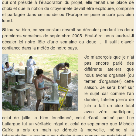
qui ont présidé à l’élaboration du projet, elle tenait une place de
choix et que la notion de citoyenneté devait être expliquée, comprise
et partagée dans ce monde où l’Europe ne pèse encore pas bien
lourd.
S
i tout va bien, ce symposium devrait se dérouler pendant les deux
premières semaines de septembre 2005. Peut-être nous faudra-t-il
décaler ici notre fête d’une semaine ou deux … Il suffit d’avoir
confiance dans la météo de notre pays.
J
e m’aperçois que je n’ai
pas encore parlé des
différents ateliers que
nous avons organisé (ou
tenter d’organiser) cette
saison. Je serai bref sur
le sujet car comme l’an
dernier, l’atelier pierre de
juin a fait un bide total
avec zéro participant,
celui de juillet a bien fonctionné, celui d’août animé par Luc
Laffargue fut un véritable régal et celui de septembre que Michèle
Caïric a pris en main se déroule à merveille, même si la
fréquentation a quelque peu diminué par rapport au précédent. Je