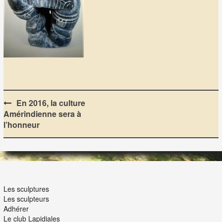
Post
En 2016, la culture
Amérindienne sera à
navigation
l’honneur
LES LAPIDIALES
Les sculptures
Les sculpteurs
Adhérer
Le club Lapidiales