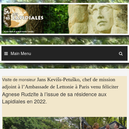
Skip
to
content
Main Menu
Visite de monsieur
Jans Kevi
š
s-Petu
š
ko, chef de mission
adjoint à l’Ambassade de Lettonie à Paris venu féliciter
Agnese Rudzite à l’issue de sa résidence aux
Lapidiales en 2022.