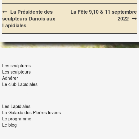
Post
La Présidente des
La Fête 9,10 & 11 septembre
sculpteurs Danois aux
2022
navigation
Lapidiales
LES LAPIDIALES
Les sculptures
Les sculpteurs
Adhérer
Le club Lapidiales
NOUS ET VOUS
Les Lapidiales
La Galaxie des Pierres levées
Le programme
Le blog
INTERACTION