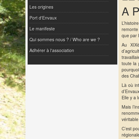
A 
Les origines
Port d'Envaux
L’histoi
Le manifeste
remonte 
que par 
Qui sommes nous ? / Who are we ?
Au XIXè
Adhérer à l'association
d’agric
travailla
toute la
pourquoi
des Chab
Là où in
d’Envaux
Elle y a 
Mais l’i
renommée
véritabl
C’est po
régional