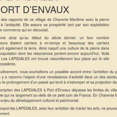
PORT D’ENVAUX
re des rapports de ce village de Charente Maritime avec la pierre
à l’antiquité. Elle assura sa prospérité tant par son exploitation
le commerce qui en découlait.
me ainsi qu’au début du siècle dernier, un bon nombre
ulteurs étaient carriers à mi-temps et beaucoup des carriers
ient également la terre. Ainsi naquît une culture de la pierre dans
 population dont les résonances portent encore aujourd’hui. Voilà
 Les LAPIDIALES ont trouvé naturellement leur place sur le site
ossières.
tuitivement, nous souhaitions un possible accord entre l’ambition du pr
 y a reconnu l’espoir d’une renaissance d’activité dans un des secteu
lu le prolongement d’un passé qui tend à s’estomper et sa projection dan
nscription des LAPIDIALES à Port d’Envaux dépasse les limites du villa
 qui va largement au-delà de ce petit coin de France. En Charente M
e enjeu du développement culturel et patrimonial.
urquoi les LAPIDIALES, avec leur ambition de marier les arts, ne pouva
ement.