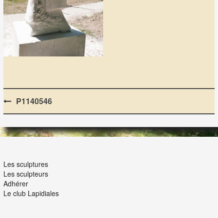
Post
P1140546
navigation
LES LAPIDIALES
Les sculptures
Les sculpteurs
Adhérer
Le club Lapidiales
NOUS ET VOUS