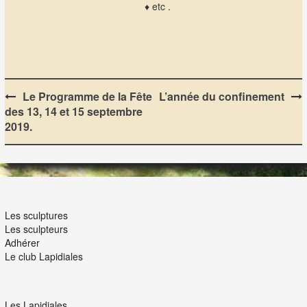
♦ etc .
Post
Le Programme de la Fête
L’année du confinement
des 13, 14 et 15 septembre
navigation
2019.
LES LAPIDIALES
Les sculptures
Les sculpteurs
Adhérer
Le club Lapidiales
NOUS ET VOUS
Les Lapidiales