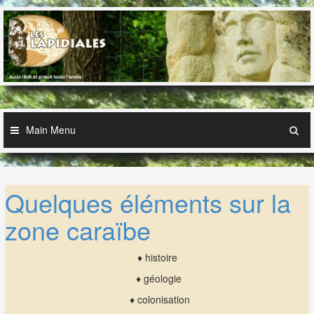
Skip
to
content
Main Menu
Quelques éléments sur la
zone caraïbe
♦ histoire
♦ géologie
♦ colonisation