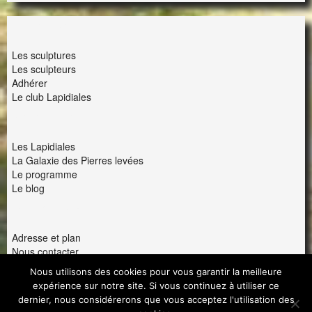
LES LAPIDIALES
Les sculptures
Les sculpteurs
Adhérer
Le club Lapidiales
NOUS ET VOUS
Les Lapidiales
La Galaxie des Pierres levées
Le programme
Le blog
INTERACTION
Adresse et plan
Nous contacter
Ils parlent de nous
Nous utilisons des cookies pour vous garantir la meilleure
Partenaires
expérience sur notre site. Si vous continuez à utiliser ce
Politique de confidentialité
dernier, nous considérerons que vous acceptez l'utilisation des