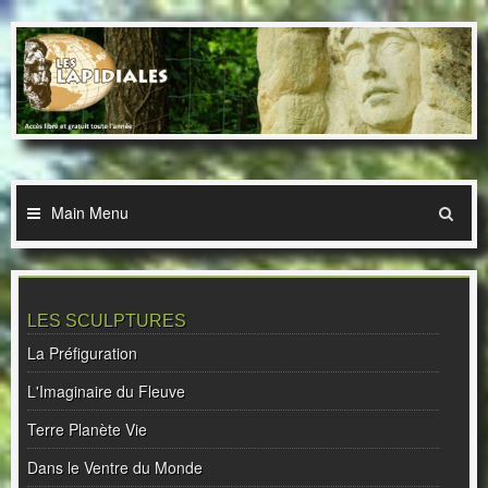
Skip
to
content
Main Menu
LES SCULPTURES
La Préfiguration
L'Imaginaire du Fleuve
Terre Planète Vie
Dans le Ventre du Monde