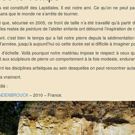
 est constitutif des Lapidiales. Il est notre ami. Ce qu’on ne peut pa
sans que le monde ne s’arrête de tourner.
ai que, sécurisé en 2005, ce front de taille n’a été travaillé qu’à part
 les restes de peinture de l’atelier enfants ont détourné l’inspiration de n
ant, c’est bien le temps qui a fait notre pierre depuis la sédimentatio
 d’années, jusqu’à aujourd’hui où cette durée est si difficile à imagine
 d’échelle. Voilà pourquoi notre matériau impose le respect à ceux qui 
t aux sculpteurs de pierre un comportement à la fois modeste, endur
t les disciplines artistiques au sein desquelles on peut rencontrer aut
is vraiment.
llé :
VANDENBROUCK
– 2010 – France.