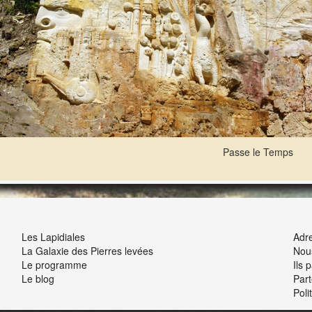
Passe le Temps
NOUS ET VOUS
INT
Les Lapidiales
Adre
La Galaxie des Pierres levées
Nou
Le programme
Ils 
Le blog
Part
Poli