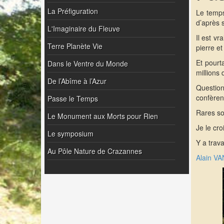
La Préfiguration
Le temps
d’après 
L'Imaginaire du Fleuve
Il est vr
Terre Planète Vie
pierre et
Et pourt
Dans le Ventre du Monde
millions
De l’Abîme à l’Azur
Question
confèren
Passe le Temps
Rares son
Le Monument aux Morts pour Rien
Je le cro
Le symposium
Y a travai
Au Pôle Nature de Crazannes
Alain 