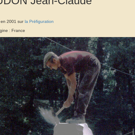
DON Jean-Claude
é en 2001 sur
la Préfiguration
gine : France