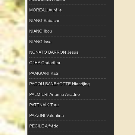
MOREAU Aurélie
NIANG Babacar
NIANG Ibou
NIANG Issa
NONATO BARRÓN Jesús
OJHA Gadadhar
PAAKKARI Katri
PAGOU BANEHOTTE Hiandjing
PALMIERI Arianna Ariadne
PATTNAÏK Tutu
PAZZINI Valentina
PECILE Alfrédo