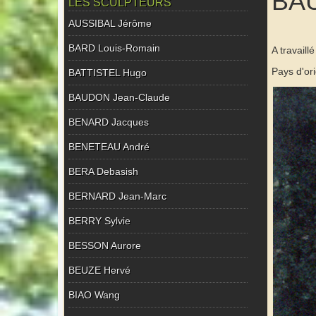
BAU
LES SCULPTEURS
AUSSIBAL Jérôme
BARD Louis-Romain
A travaill
Pays d'ori
BATTISTEL Hugo
BAUDON Jean-Claude
BENARD Jacques
BENETEAU André
BERA Debasish
BERNARD Jean-Marc
BERRY Sylvie
BESSON Aurore
BEUZE Hervé
BIAO Wang