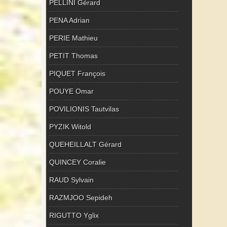
PELLINI Gérard
PENA Adrian
PERIE Mathieu
PETIT Thomas
PIQUET François
POUYE Omar
POVILIONIS Tautvilas
PYZIK Witold
QUEHEILLALT Gérard
QUINCEY Coralie
RAUD Sylvain
RAZMJOO Sepideh
RIGUTTO Yglix