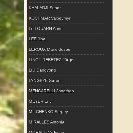
KHALADJI Sahar
KOCHMAR Valodymyr
Le LOUARN Anne
LEE Jina
LEROUX Marie-Josée
LINGL-REBETEZ Jürgen
LIU Dangyong
LYNGBYE Søren
MENCARELLI Jonathan
MEYER Eric
MILCHENKO Sergey
MIRALLES Antonia
MORALEDA Josep