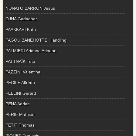
NONATO BARRÓN Jesús
OJHA Gadadhar
PAAKKARI Katri
PAGOU BANEHOTTE Hiandjing
PALMIERI Arianna Ariadne
PATTNAÏK Tutu
PAZZINI Valentina
PECILE Alfrédo
PELLINI Gérard
PENA Adrian
PERIE Mathieu
PETIT Thomas
PIQUET François