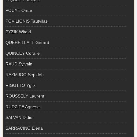
POUYE Omar
POVILIONIS Tautvilas
PYZIK Witold
QUEHEILLALT Gérard
QUINCEY Coralie
RAUD Sylvain
RAZMJOO Sepideh
RIGUTTO Yglix
ROUSSELY Laurent
RUDZITE Agnese
SALVAN Didier
SARRACINO Elena