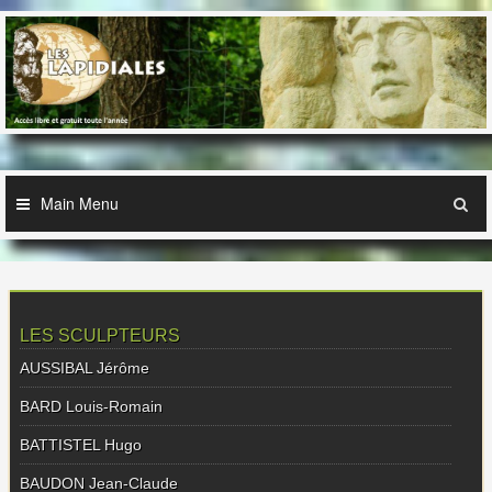
Skip
to
content
Main Menu
LES SCULPTEURS
AUSSIBAL Jérôme
BARD Louis-Romain
BATTISTEL Hugo
BAUDON Jean-Claude