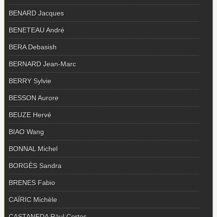
BENARD Jacques
BENETEAU André
BERA Debasish
BERNARD Jean-Marc
BERRY Sylvie
BESSON Aurore
BEUZE Hervé
BIAO Wang
BONNAL Michel
BORGÈS Sandra
BRENES Fabio
CAÏRIC Michèle
CASTANEDA Räul Cortes