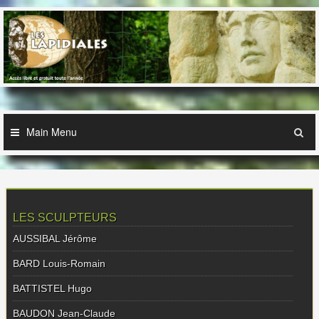
Skip
to
content
Main Menu
LES SCULPTEURS
AUSSIBAL Jérôme
BARD Louis-Romain
BATTISTEL Hugo
BAUDON Jean-Claude