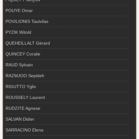
POUYE Omar
POVILIONIS Tautvilas
PYZIK Witold
QUEHEILLALT Gérard
QUINCEY Coralie
RAUD Sylvain
RAZMJOO Sepideh
RIGUTTO Yglix
ROUSSELY Laurent
RUDZITE Agnese
SALVAN Didier
SARRACINO Elena