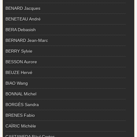
BENARD Jacques
BENETEAU André
BERA Debasish
BERNARD Jean-Marc
BERRY Sylvie
BESSON Aurore
BEUZE Hervé
BIAO Wang
BONNAL Michel
BORGÈS Sandra
BRENES Fabio
CAÏRIC Michèle
CASTANEDA Räul Cortes