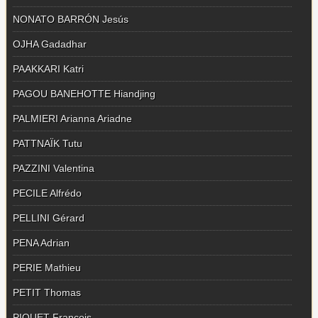
NONATO BARRÓN Jesús
OJHA Gadadhar
PAAKKARI Katri
PAGOU BANEHOTTE Hiandjing
PALMIERI Arianna Ariadne
PATTNAÏK Tutu
PAZZINI Valentina
PECILE Alfrédo
PELLINI Gérard
PENA Adrian
PERIE Mathieu
PETIT Thomas
PIQUET François