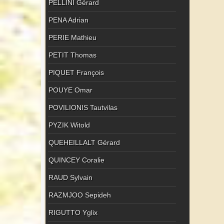
PELLINI Gérard
PENA Adrian
PERIE Mathieu
PETIT Thomas
PIQUET François
POUYE Omar
POVILIONIS Tautvilas
PYZIK Witold
QUEHEILLALT Gérard
QUINCEY Coralie
RAUD Sylvain
RAZMJOO Sepideh
RIGUTTO Yglix