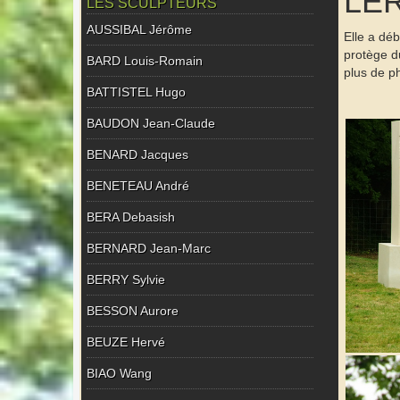
LER
LES SCULPTEURS
AUSSIBAL Jérôme
Elle a dé
protège du
BARD Louis-Romain
plus de p
BATTISTEL Hugo
BAUDON Jean-Claude
BENARD Jacques
BENETEAU André
BERA Debasish
BERNARD Jean-Marc
BERRY Sylvie
BESSON Aurore
BEUZE Hervé
BIAO Wang