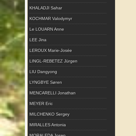
KHALADJI Sahar
KOCHMAR Valodymyr
Le LOUARN Anne
LEE Jina
LEROUX Marie-Josée
LINGL-REBETEZ Jürgen
LIU Dangyong
LYNGBYE Søren
MENCARELLI Jonathan
MEYER Eric
MILCHENKO Sergey
MIRALLES Antonia
MORALEDA Josep