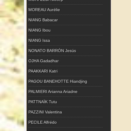
MOREAU Aurélie
NIANG Babacar
NIANG Ibou
NIANG Issa
NONATO BARRÓN Jesús
OJHA Gadadhar
PAAKKARI Katri
PAGOU BANEHOTTE Hiandjing
PALMIERI Arianna Ariadne
PATTNAÏK Tutu
PAZZINI Valentina
PECILE Alfrédo