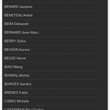
BENARD Jacques
BENETEAU André
BERA Debasish
BERNARD Jean-Marc
BERRY Sylvie
BESSON Aurore
BEUZE Hervé
BIAO Wang
BONNAL Michel
BORGÈS Sandra
BRENES Fabio
CAÏRIC Michèle
CASTANEDA Räul Cortes