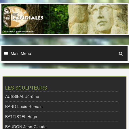
Skip
to
content
Main Menu
LES SCULPTEURS
AUSSIBAL Jérôme
BARD Louis-Romain
BATTISTEL Hugo
BAUDON Jean-Claude