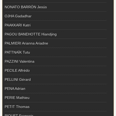
NONATO BARRÓN Jesús
OJHA Gadadhar
PAAKKARI Katri
PAGOU BANEHOTTE Hiandjing
PALMIERI Arianna Ariadne
PATTNAÏK Tutu
PAZZINI Valentina
PECILE Alfrédo
PELLINI Gérard
PENA Adrian
PERIE Mathieu
PETIT Thomas
PIQUET François