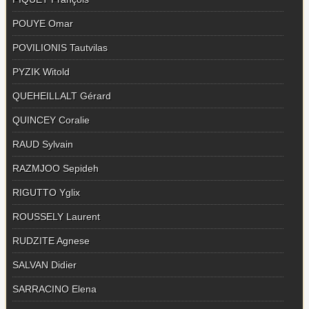
POUYE Omar
POVILIONIS Tautvilas
PYZIK Witold
QUEHEILLALT Gérard
QUINCEY Coralie
RAUD Sylvain
RAZMJOO Sepideh
RIGUTTO Yglix
ROUSSELY Laurent
RUDZITE Agnese
SALVAN Didier
SARRACINO Elena