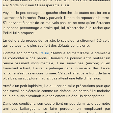
Elle paraît belle l’anecdote que nous raconte Éric sur le Monument
aux Morts pour rien ! Désespérante aussi.
Voyez : le personnage de gauche cherche de toutes ses forces à
s’arracher à la roche. Pour y parvenir, il tente de repousser la terre.
S’il parvient à sortir de ce mauvais pas, ce ne sera qu’en écrasant
le second personnage à droite qui, lui, s’accroche à la racine que
Pellini lui a proposé…
En dehors du propos de l’artiste, le sculpteur a sûrement été celui
qui, de tous, a le plus souffert des défauts de la pierre.
Comme son compère
Pellini
, Stambi a souffert d’être le premier à
se confronter à nos parois. Heureux de pouvoir enfin réaliser un
œuvre vraiment monumentale, il ne savait pas (encore) qu’en
travaillant si haut, il aurait à patauger dans un mille-feuilles. Là où
la roche n’est pas encore formée. S’il avait attaqué le front de taille
plus bas, sa sculpture n’aurait pas atteint une telle dimension.
Armé d’un petit lapidaire, il a du user de mille précautions pour que
son travail ne s’écroule comme un château de cartes ! Le moindre
coup de burin entraînait invariablement un éboulis désespérant…
Dans ces conditions, son œuvre tient un peu du miracle que notre
ami Luc Laffargue a su faire perdurer en remplissant par