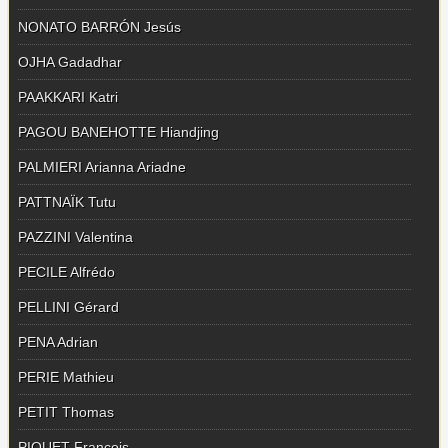
NONATO BARRÓN Jesús
OJHA Gadadhar
PAAKKARI Katri
PAGOU BANEHOTTE Hiandjing
PALMIERI Arianna Ariadne
PATTNAÏK Tutu
PAZZINI Valentina
PECILE Alfrédo
PELLINI Gérard
PENA Adrian
PERIE Mathieu
PETIT Thomas
PIQUET François