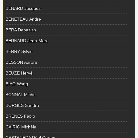
BENARD Jacques
BENETEAU André
BERA Debasish
BERNARD Jean-Marc
BERRY Sylvie
BESSON Aurore
BEUZE Hervé
BIAO Wang
BONNAL Michel
BORGÈS Sandra
BRENES Fabio
CAÏRIC Michèle
CASTANEDA Räul Cortes