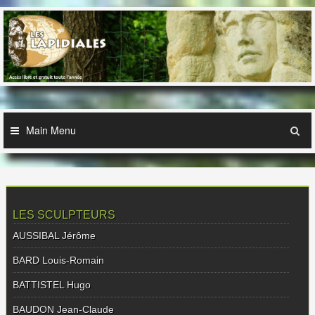
Skip
to
content
Main Menu
LES SCULPTEURS
AUSSIBAL Jérôme
BARD Louis-Romain
BATTISTEL Hugo
BAUDON Jean-Claude