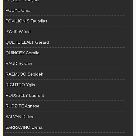
POUYE Omar
POVILIONIS Tautvilas
PYZIK Witold
QUEHEILLALT Gérard
QUINCEY Coralie
RAUD Sylvain
RAZMJOO Sepideh
RIGUTTO Yglix
ROUSSELY Laurent
RUDZITE Agnese
SALVAN Didier
SARRACINO Elena