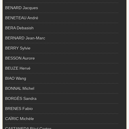
BENARD Jacques
BENETEAU André
BERA Debasish
BERNARD Jean-Marc
BERRY Sylvie
BESSON Aurore
BEUZE Hervé
BIAO Wang
BONNAL Michel
BORGÈS Sandra
BRENES Fabio
CAÏRIC Michèle
CASTANEDA Räul Cortes