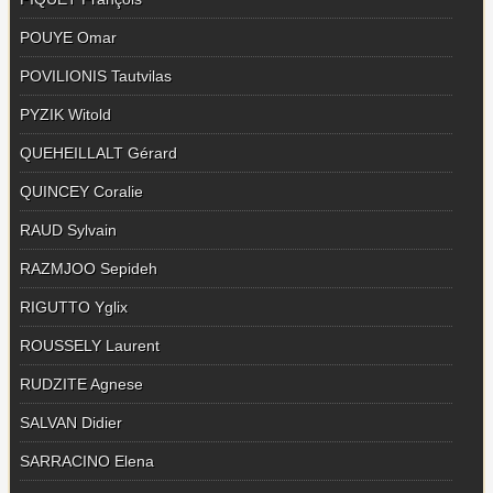
POUYE Omar
POVILIONIS Tautvilas
PYZIK Witold
QUEHEILLALT Gérard
QUINCEY Coralie
RAUD Sylvain
RAZMJOO Sepideh
RIGUTTO Yglix
ROUSSELY Laurent
RUDZITE Agnese
SALVAN Didier
SARRACINO Elena