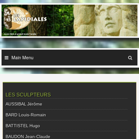
Skip
to
content
Main Menu
LES SCULPTEURS
AUSSIBAL Jérôme
BARD Louis-Romain
BATTISTEL Hugo
BAUDON Jean-Claude