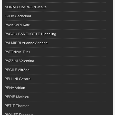
NONATO BARRÓN Jesús
OJHA Gadadhar
PAAKKARI Katri
PAGOU BANEHOTTE Hiandjing
PALMIERI Arianna Ariadne
PATTNAÏK Tutu
PAZZINI Valentina
PECILE Alfrédo
PELLINI Gérard
PENA Adrian
PERIE Mathieu
PETIT Thomas
PIQUET François