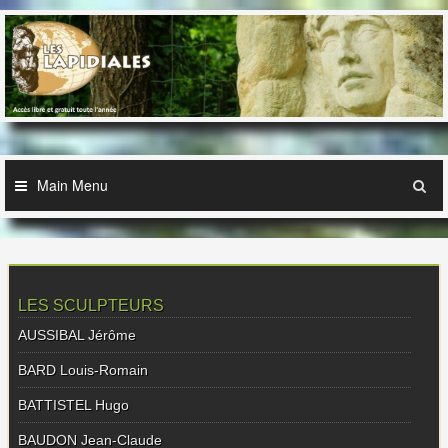
Skip
to
content
Main Menu
LES SCULPTEURS
AUSSIBAL Jérôme
BARD Louis-Romain
BATTISTEL Hugo
BAUDON Jean-Claude