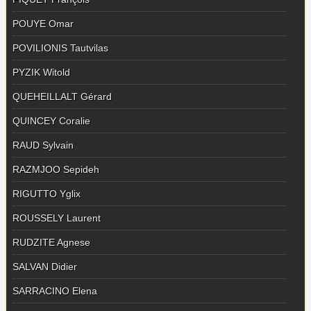
POUYE Omar
POVILIONIS Tautvilas
PYZIK Witold
QUEHEILLALT Gérard
QUINCEY Coralie
RAUD Sylvain
RAZMJOO Sepideh
RIGUTTO Yglix
ROUSSELY Laurent
RUDZITE Agnese
SALVAN Didier
SARRACINO Elena