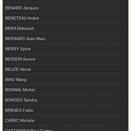
BENARD Jacques
BENETEAU André
BERA Debasish
BERNARD Jean-Marc
BERRY Sylvie
BESSON Aurore
BEUZE Hervé
BIAO Wang
BONNAL Michel
BORGÈS Sandra
BRENES Fabio
CAÏRIC Michèle
CASTANEDA Räul Cortes