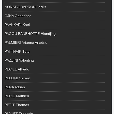
NONATO BARRÓN Jesús
OJHA Gadadhar
PAAKKARI Katri
PAGOU BANEHOTTE Hiandjing
PALMIERI Arianna Ariadne
PATTNAÏK Tutu
PAZZINI Valentina
PECILE Alfrédo
PELLINI Gérard
PENA Adrian
PERIE Mathieu
PETIT Thomas
PIQUET François