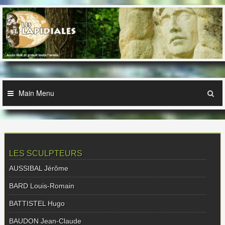
Skip
to
content
Main Menu
LES SCULPTEURS
AUSSIBAL Jérôme
BARD Louis-Romain
BATTISTEL Hugo
BAUDON Jean-Claude