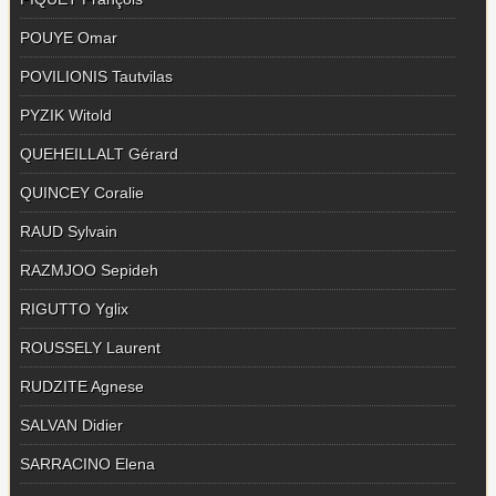
POUYE Omar
POVILIONIS Tautvilas
PYZIK Witold
QUEHEILLALT Gérard
QUINCEY Coralie
RAUD Sylvain
RAZMJOO Sepideh
RIGUTTO Yglix
ROUSSELY Laurent
RUDZITE Agnese
SALVAN Didier
SARRACINO Elena