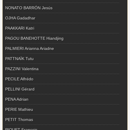
NONATO BARRÓN Jesús
OJHA Gadadhar
PAAKKARI Katri
PAGOU BANEHOTTE Hiandjing
PALMIERI Arianna Ariadne
PATTNAÏK Tutu
PAZZINI Valentina
PECILE Alfrédo
PELLINI Gérard
PENA Adrian
PERIE Mathieu
PETIT Thomas
PIQUET François