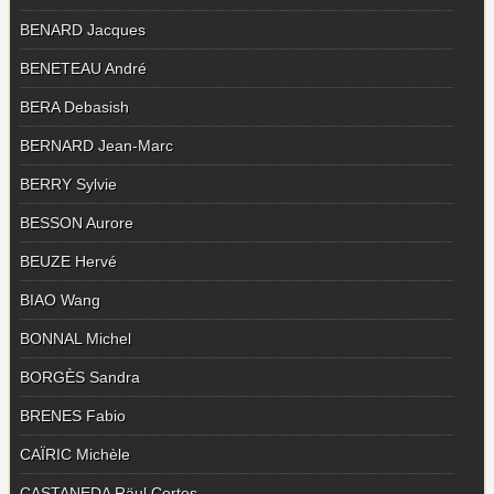
BENARD Jacques
BENETEAU André
BERA Debasish
BERNARD Jean-Marc
BERRY Sylvie
BESSON Aurore
BEUZE Hervé
BIAO Wang
BONNAL Michel
BORGÈS Sandra
BRENES Fabio
CAÏRIC Michèle
CASTANEDA Räul Cortes