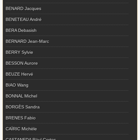
BENARD Jacques
BENETEAU André
BERA Debasish
BERNARD Jean-Marc
BERRY Sylvie
BESSON Aurore
BEUZE Hervé
BIAO Wang
BONNAL Michel
BORGÈS Sandra
BRENES Fabio
CAÏRIC Michèle
CASTANEDA Räul Cortes