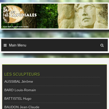
Skip
to
content
Main Menu
LES SCULPTEURS
AUSSIBAL Jérôme
BARD Louis-Romain
BATTISTEL Hugo
BAUDON Jean-Claude