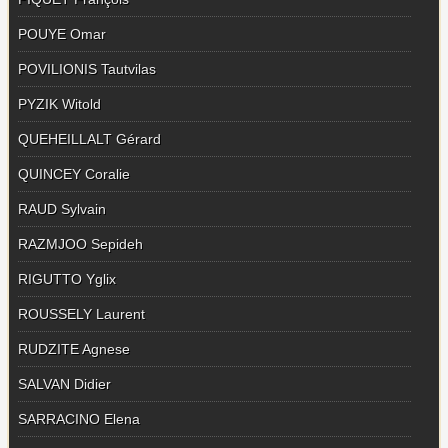
POUYE Omar
POVILIONIS Tautvilas
PYZIK Witold
QUEHEILLALT Gérard
QUINCEY Coralie
RAUD Sylvain
RAZMJOO Sepideh
RIGUTTO Yglix
ROUSSELY Laurent
RUDZITE Agnese
SALVAN Didier
SARRACINO Elena