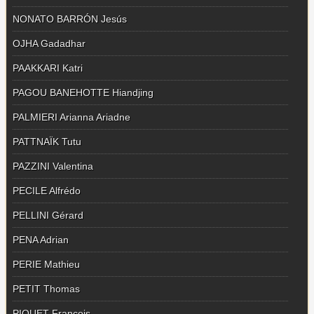
NONATO BARRÓN Jesús
OJHA Gadadhar
PAAKKARI Katri
PAGOU BANEHOTTE Hiandjing
PALMIERI Arianna Ariadne
PATTNAÏK Tutu
PAZZINI Valentina
PECILE Alfrédo
PELLINI Gérard
PENA Adrian
PERIE Mathieu
PETIT Thomas
PIQUET François