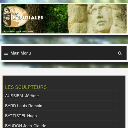
Skip
to
content
Main Menu
LES SCULPTEURS
AUSSIBAL Jérôme
BARD Louis-Romain
BATTISTEL Hugo
BAUDON Jean-Claude