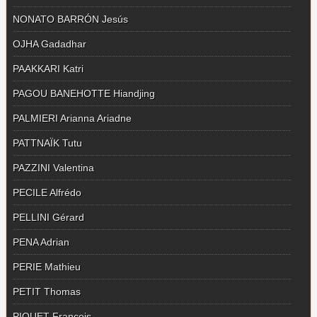
NONATO BARRÓN Jesús
OJHA Gadadhar
PAAKKARI Katri
PAGOU BANEHOTTE Hiandjing
PALMIERI Arianna Ariadne
PATTNAÏK Tutu
PAZZINI Valentina
PECILE Alfrédo
PELLINI Gérard
PENA Adrian
PERIE Mathieu
PETIT Thomas
PIQUET François