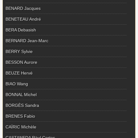
BENARD Jacques
BENETEAU André
BERA Debasish
BERNARD Jean-Marc
BERRY Sylvie
BESSON Aurore
BEUZE Hervé
BIAO Wang
BONNAL Michel
BORGÈS Sandra
BRENES Fabio
CAÏRIC Michèle
CASTANEDA Räul Cortes