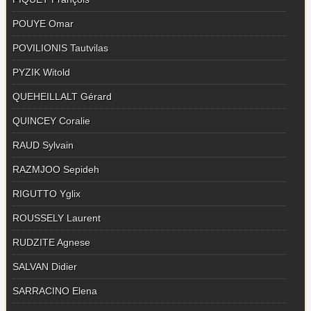
POUYE Omar
POVILIONIS Tautvilas
PYZIK Witold
QUEHEILLALT Gérard
QUINCEY Coralie
RAUD Sylvain
RAZMJOO Sepideh
RIGUTTO Yglix
ROUSSELY Laurent
RUDZITE Agnese
SALVAN Didier
SARRACINO Elena