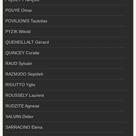
POUYE Omar
POVILIONIS Tautvilas
PYZIK Witold
QUEHEILLALT Gérard
QUINCEY Coralie
RAUD Sylvain
RAZMJOO Sepideh
RIGUTTO Yglix
ROUSSELY Laurent
RUDZITE Agnese
SALVAN Didier
SARRACINO Elena