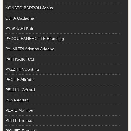
NONATO BARRÓN Jesús
OJHA Gadadhar
PAAKKARI Katri
PAGOU BANEHOTTE Hiandjing
PALMIERI Arianna Ariadne
PATTNAÏK Tutu
PAZZINI Valentina
PECILE Alfrédo
PELLINI Gérard
PENA Adrian
PERIE Mathieu
PETIT Thomas
PIQUET François