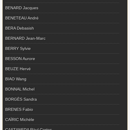
BENARD Jacques
BENETEAU André
BERA Debasish
BERNARD Jean-Marc
BERRY Sylvie
BESSON Aurore
BEUZE Hervé
BIAO Wang
BONNAL Michel
BORGÈS Sandra
BRENES Fabio
CAÏRIC Michèle
CASTANEDA Räul Cortes