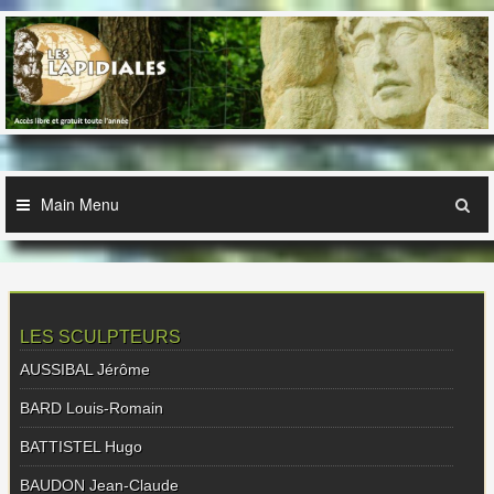
Skip
to
content
Main Menu
LES SCULPTEURS
AUSSIBAL Jérôme
BARD Louis-Romain
BATTISTEL Hugo
BAUDON Jean-Claude