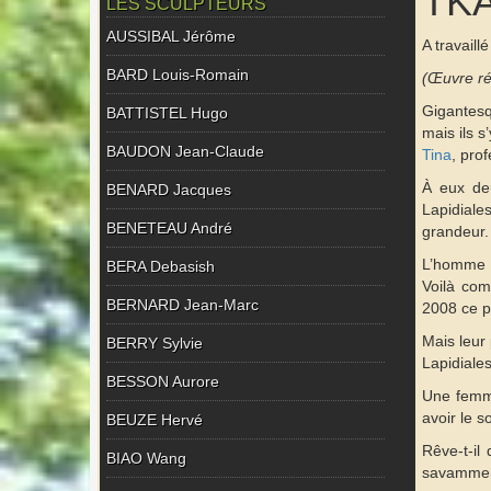
TK
LES SCULPTEURS
AUSSIBAL Jérôme
A travail
BARD Louis-Romain
(Œuvre ré
Gigantesq
BATTISTEL Hugo
mais ils s
BAUDON Jean-Claude
Tina
, pro
À eux deu
BENARD Jacques
Lapidiale
BENETEAU André
grandeur.
L’homme et
BERA Debasish
Voilà com
BERNARD Jean-Marc
2008 ce p
Mais leur
BERRY Sylvie
Lapidiale
BESSON Aurore
Une femme
avoir le s
BEUZE Hervé
Rêve-t-il 
BIAO Wang
savamment