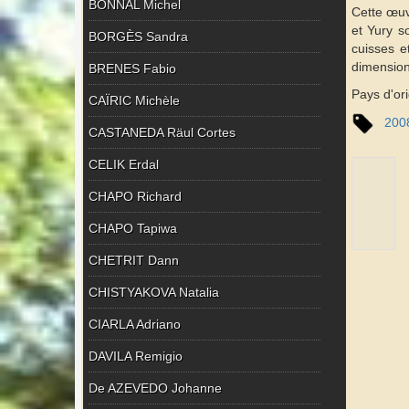
BONNAL Michel
Cette œuv
et Yury s
BORGÈS Sandra
cuisses e
dimension
BRENES Fabio
Pays d'ori
CAÏRIC Michèle
200
CASTANEDA Räul Cortes
CELIK Erdal
CHAPO Richard
CHAPO Tapiwa
CHETRIT Dann
CHISTYAKOVA Natalia
CIARLA Adriano
DAVILA Remigio
De AZEVEDO Johanne