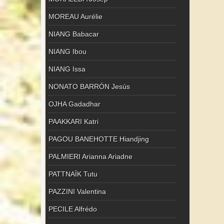
MOREAU Aurélie
NIANG Babacar
NIANG Ibou
NIANG Issa
NONATO BARRÓN Jesús
OJHA Gadadhar
PAAKKARI Katri
PAGOU BANEHOTTE Hiandjing
PALMIERI Arianna Ariadne
PATTNAÏK Tutu
PAZZINI Valentina
PECILE Alfrédo