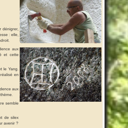
 dénigrer,
sse : elle,
droit.
idence aux
é et cette
et le Yang.
réalisé en
sidence aux
 thème.
tre semble
nt de silex
r avenir ?