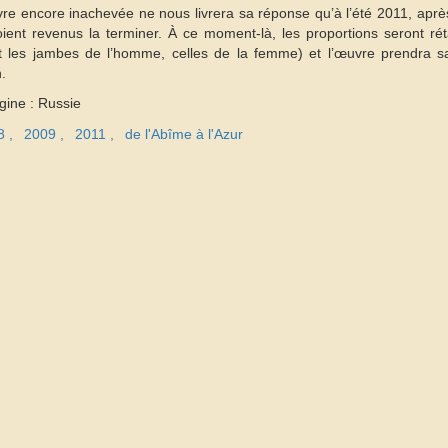
re encore inachevée ne nous livrera sa réponse qu’à l’été 2011, aprè
oient revenus la terminer. À ce moment-là, les proportions seront rét
t les jambes de l’homme, celles de la femme) et l’œuvre prendra sa
.
gine : Russie
8
2009
2011
de l'Abîme à l'Azur