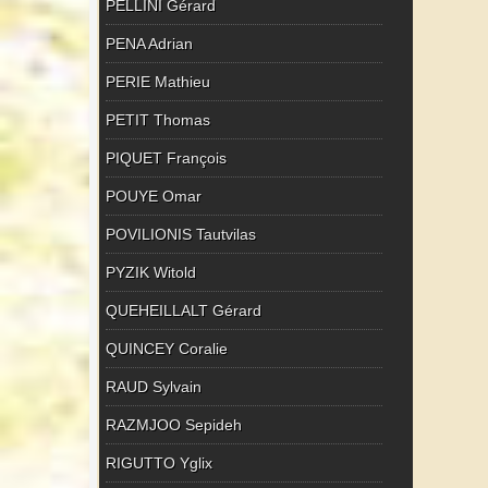
PELLINI Gérard
PENA Adrian
PERIE Mathieu
PETIT Thomas
PIQUET François
POUYE Omar
POVILIONIS Tautvilas
PYZIK Witold
QUEHEILLALT Gérard
QUINCEY Coralie
RAUD Sylvain
RAZMJOO Sepideh
RIGUTTO Yglix