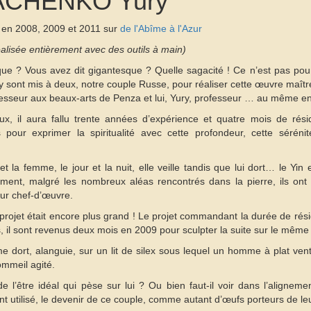
ACHENKO Yury
lé en 2008, 2009 et 2011 sur
de l'Abîme à l'Azur
alisée entièrement avec des outils à main)
ue ? Vous avez dit gigantesque ? Quelle sagacité ! Ce n’est pas pour
’y sont mis à deux, notre couple Russe, pour réaliser cette œuvre maître
fesseur aux beaux-arts de Penza et lui, Yury, professeur … au même en
x, il aura fallu trente années d’expérience et quatre mois de rés
s pour exprimer la spiritualité avec cette profondeur, cette sérénit
 la femme, le jour et la nuit, elle veille tandis que lui dort… le Yin 
ment, malgré les nombreux aléas rencontrés dans la pierre, ils ont 
ur chef-d’œuvre.
 projet était encore plus grand ! Le projet commandant la durée de ré
s, il sont revenus deux mois en 2009 pour sculpter la suite sur le même
 dort, alanguie, sur un lit de silex sous lequel un homme à plat ven
ommeil agité.
de l’être idéal qui pèse sur lui ? Ou bien faut-il voir dans l’aligneme
 utilisé, le devenir de ce couple, comme autant d’œufs porteurs de leu