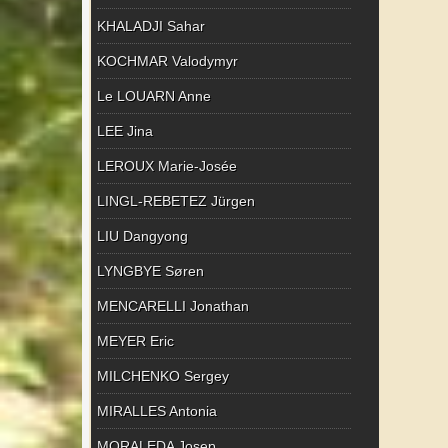
KHALADJI Sahar
KOCHMAR Valodymyr
Le LOUARN Anne
LEE Jina
LEROUX Marie-Josée
LINGL-REBETEZ Jürgen
LIU Dangyong
LYNGBYE Søren
MENCARELLI Jonathan
MEYER Eric
MILCHENKO Sergey
MIRALLES Antonia
MORALEDA Josep