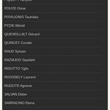
POUYE Omar
POVILIONIS Tautvilas
PYZIK Witold
QUEHEILLALT Gérard
QUINCEY Coralie
RAUD Sylvain
RAZMJOO Sepideh
RIGUTTO Yglix
ROUSSELY Laurent
RUDZITE Agnese
SALVAN Didier
SARRACINO Elena