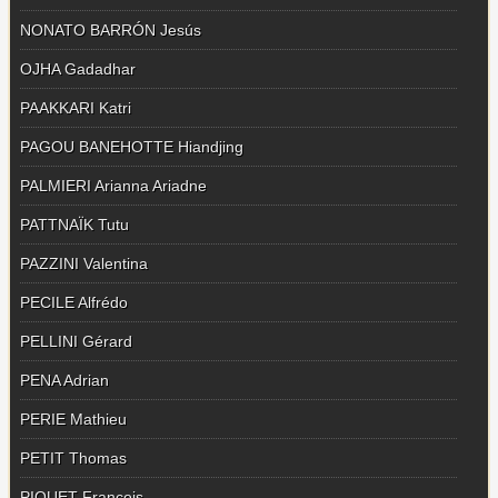
NONATO BARRÓN Jesús
OJHA Gadadhar
PAAKKARI Katri
PAGOU BANEHOTTE Hiandjing
PALMIERI Arianna Ariadne
PATTNAÏK Tutu
PAZZINI Valentina
PECILE Alfrédo
PELLINI Gérard
PENA Adrian
PERIE Mathieu
PETIT Thomas
PIQUET François