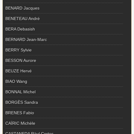
BENARD Jacques
BENETEAU André
BERA Debasish
BERNARD Jean-Marc
BERRY Sylvie
BESSON Aurore
BEUZE Hervé
BIAO Wang
BONNAL Michel
BORGÈS Sandra
BRENES Fabio
CAÏRIC Michèle
CASTANEDA Räul Cortes