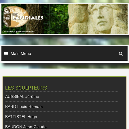
Skip
to
content
Main Menu
LES SCULPTEURS
AUSSIBAL Jérôme
BARD Louis-Romain
BATTISTEL Hugo
BAUDON Jean-Claude