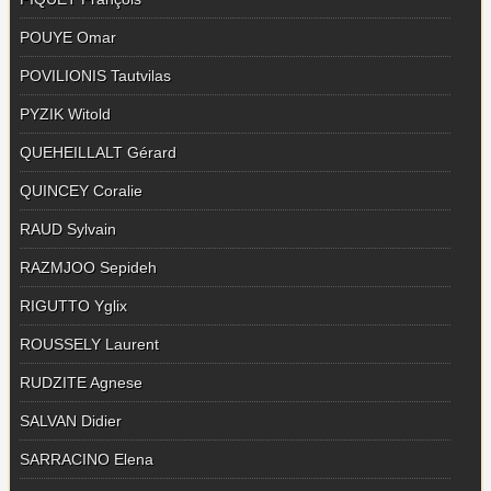
POUYE Omar
POVILIONIS Tautvilas
PYZIK Witold
QUEHEILLALT Gérard
QUINCEY Coralie
RAUD Sylvain
RAZMJOO Sepideh
RIGUTTO Yglix
ROUSSELY Laurent
RUDZITE Agnese
SALVAN Didier
SARRACINO Elena