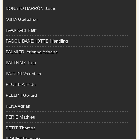
NONATO BARRÓN Jesús
OJHA Gadadhar
PAAKKARI Katri
PAGOU BANEHOTTE Hiandjing
PALMIERI Arianna Ariadne
PATTNAÏK Tutu
PAZZINI Valentina
PECILE Alfrédo
PELLINI Gérard
PENA Adrian
PERIE Mathieu
PETIT Thomas
PIQUET François