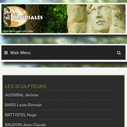
Skip
to
content
Main Menu
LES SCULPTEURS
AUSSIBAL Jérôme
BARD Louis-Romain
BATTISTEL Hugo
BAUDON Jean-Claude