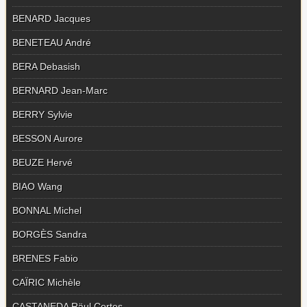
BENARD Jacques
BENETEAU André
BERA Debasish
BERNARD Jean-Marc
BERRY Sylvie
BESSON Aurore
BEUZE Hervé
BIAO Wang
BONNAL Michel
BORGÈS Sandra
BRENES Fabio
CAÏRIC Michèle
CASTANEDA Räul Cortes