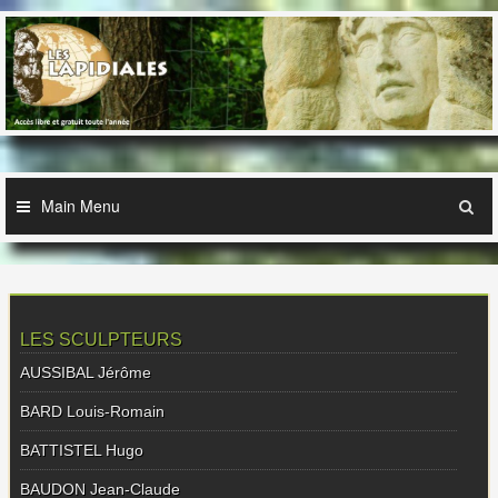
Skip
to
content
Main Menu
LES SCULPTEURS
AUSSIBAL Jérôme
BARD Louis-Romain
BATTISTEL Hugo
BAUDON Jean-Claude