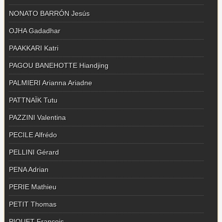
NONATO BARRÓN Jesús
OJHA Gadadhar
PAAKKARI Katri
PAGOU BANEHOTTE Hiandjing
PALMIERI Arianna Ariadne
PATTNAÏK Tutu
PAZZINI Valentina
PECILE Alfrédo
PELLINI Gérard
PENA Adrian
PERIE Mathieu
PETIT Thomas
PIQUET François