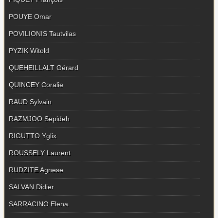
POUYE Omar
POVILIONIS Tautvilas
PYZIK Witold
QUEHEILLALT Gérard
QUINCEY Coralie
RAUD Sylvain
RAZMJOO Sepideh
RIGUTTO Yglix
ROUSSELY Laurent
RUDZITE Agnese
SALVAN Didier
SARRACINO Elena