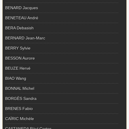
BENARD Jacques
BENETEAU André
BERA Debasish
BERNARD Jean-Marc
BERRY Sylvie
BESSON Aurore
BEUZE Hervé
BIAO Wang
BONNAL Michel
BORGÈS Sandra
BRENES Fabio
CAÏRIC Michèle
CASTANEDA Räul Cortes