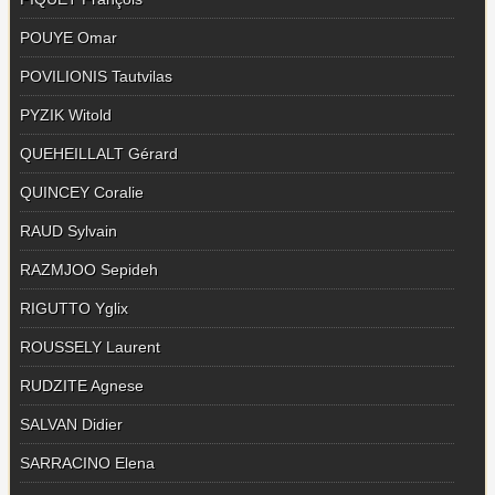
POUYE Omar
POVILIONIS Tautvilas
PYZIK Witold
QUEHEILLALT Gérard
QUINCEY Coralie
RAUD Sylvain
RAZMJOO Sepideh
RIGUTTO Yglix
ROUSSELY Laurent
RUDZITE Agnese
SALVAN Didier
SARRACINO Elena