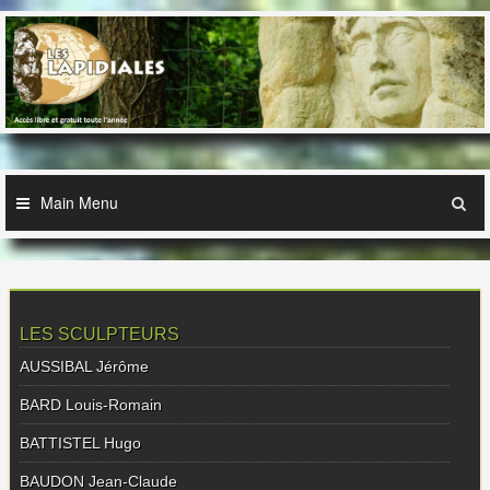
Skip
to
content
Main Menu
LES SCULPTEURS
AUSSIBAL Jérôme
BARD Louis-Romain
BATTISTEL Hugo
BAUDON Jean-Claude