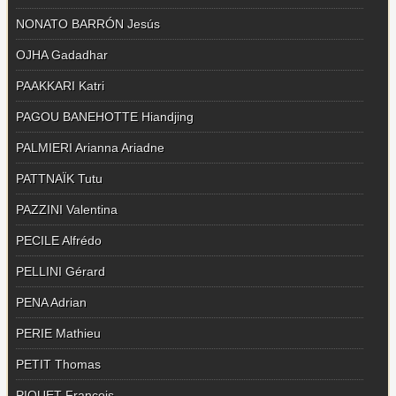
NONATO BARRÓN Jesús
OJHA Gadadhar
PAAKKARI Katri
PAGOU BANEHOTTE Hiandjing
PALMIERI Arianna Ariadne
PATTNAÏK Tutu
PAZZINI Valentina
PECILE Alfrédo
PELLINI Gérard
PENA Adrian
PERIE Mathieu
PETIT Thomas
PIQUET François