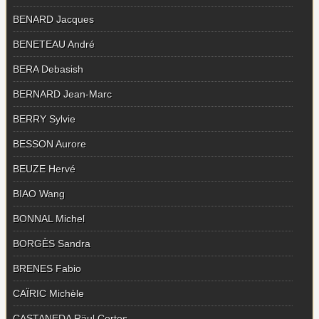
BENARD Jacques
BENETEAU André
BERA Debasish
BERNARD Jean-Marc
BERRY Sylvie
BESSON Aurore
BEUZE Hervé
BIAO Wang
BONNAL Michel
BORGÈS Sandra
BRENES Fabio
CAÏRIC Michèle
CASTANEDA Räul Cortes