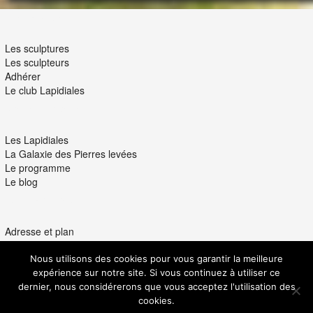
LES LAPIDIALES
Les sculptures
Les sculpteurs
Adhérer
Le club Lapidiales
NOUS ET VOUS
Les Lapidiales
La Galaxie des Pierres levées
Le programme
Le blog
INTERACTION
Adresse et plan
Nous contacter
Ils parlent de nous
Nous utilisons des cookies pour vous garantir la meilleure
Partenaires
expérience sur notre site. Si vous continuez à utiliser ce
Politique de confidentialité
dernier, nous considérerons que vous acceptez l'utilisation des
cookies.