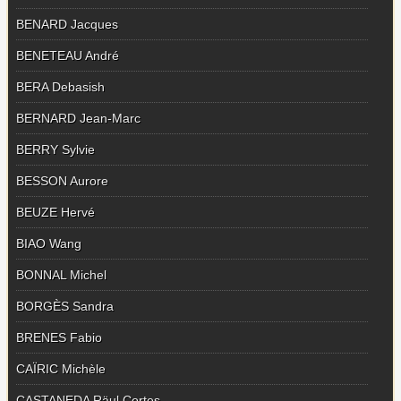
BENARD Jacques
BENETEAU André
BERA Debasish
BERNARD Jean-Marc
BERRY Sylvie
BESSON Aurore
BEUZE Hervé
BIAO Wang
BONNAL Michel
BORGÈS Sandra
BRENES Fabio
CAÏRIC Michèle
CASTANEDA Räul Cortes