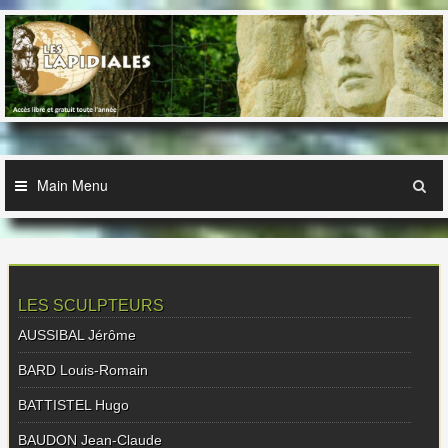
Skip
to
content
Main Menu
LES SCULPTEURS
AUSSIBAL Jérôme
BARD Louis-Romain
BATTISTEL Hugo
BAUDON Jean-Claude