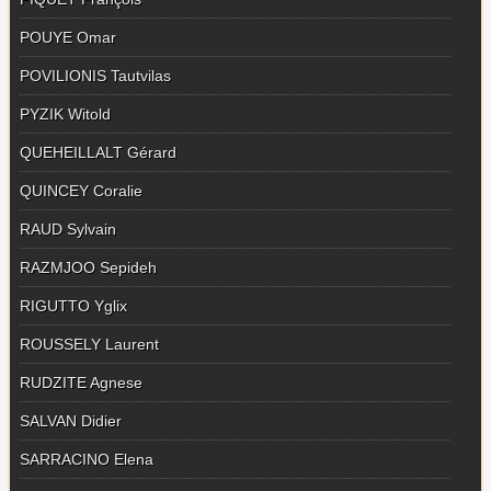
POUYE Omar
POVILIONIS Tautvilas
PYZIK Witold
QUEHEILLALT Gérard
QUINCEY Coralie
RAUD Sylvain
RAZMJOO Sepideh
RIGUTTO Yglix
ROUSSELY Laurent
RUDZITE Agnese
SALVAN Didier
SARRACINO Elena