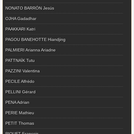
NONATO BARRÓN Jesús
OJHA Gadadhar
PAAKKARI Katri
PAGOU BANEHOTTE Hiandjing
PALMIERI Arianna Ariadne
PATTNAÏK Tutu
PAZZINI Valentina
PECILE Alfrédo
PELLINI Gérard
PENA Adrian
PERIE Mathieu
PETIT Thomas
PIQUET François