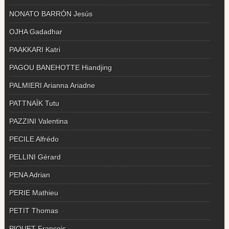
NONATO BARRÓN Jesús
OJHA Gadadhar
PAAKKARI Katri
PAGOU BANEHOTTE Hiandjing
PALMIERI Arianna Ariadne
PATTNAÏK Tutu
PAZZINI Valentina
PECILE Alfrédo
PELLINI Gérard
PENA Adrian
PERIE Mathieu
PETIT Thomas
PIQUET François