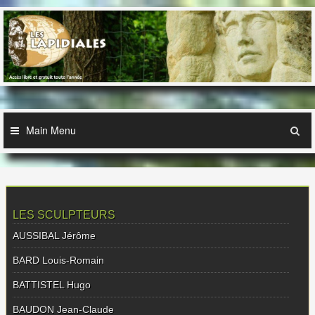
Skip
to
content
Main Menu
LES SCULPTEURS
AUSSIBAL Jérôme
BARD Louis-Romain
BATTISTEL Hugo
BAUDON Jean-Claude