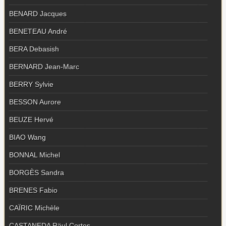
BENARD Jacques
BENETEAU André
BERA Debasish
BERNARD Jean-Marc
BERRY Sylvie
BESSON Aurore
BEUZE Hervé
BIAO Wang
BONNAL Michel
BORGÈS Sandra
BRENES Fabio
CAÏRIC Michèle
CASTANEDA Räul Cortes