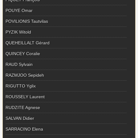
POUYE Omar
POVILIONIS Tautvilas
PYZIK Witold
QUEHEILLALT Gérard
QUINCEY Coralie
RAUD Sylvain
RAZMJOO Sepideh
RIGUTTO Yglix
ROUSSELY Laurent
RUDZITE Agnese
SALVAN Didier
SARRACINO Elena